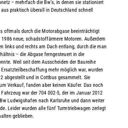
etz – mehrfach die Bw’s, in denen sie stationiert
 aus praktisch überall in Deutschland schnell
s oftmals durch die Motorabgase beeinträchtigt
r 1986 neue, schadstoffärmere Motoren. Außerdem
n links und rechts am Dach entlang, durch die man
hältnis – die Abgase ferngesteuert in die
nnte. Weil seit dem Ausscheiden der Baureihe
e Ersatzteilbeschaffung mehr möglich war, wurden
2 abgestellt und in Cottbus gesammelt. Sie
zum Verkauf, fanden aber keinen Käufer. Das noch
 Fahrzeug war der 704 002-5, der im Januar 2012
z-Bw Ludwigshafen nach Karlsruhe und dann weiter
rde. Leider wurden alle fünf Turmtriebwagen zerlegt
halten geblieben.