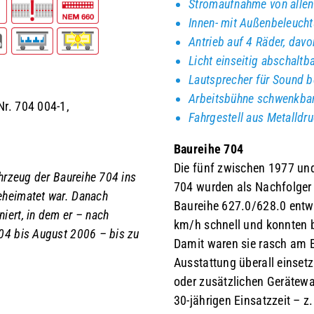
Stromaufnahme von allen
Innen- mit Außenbeleucht
Antrieb auf 4 Räder, davo
Licht einseitig abschaltb
Lautsprecher für Sound b
Arbeitsbühne schwenkba
Nr. 704 004-1,
Fahrgestell aus Metalldr
Baureihe 704
Die fünf zwischen 1977 un
hrzeug der Baureihe 704 ins
704 wurden als Nachfolger 
eheimatet war. Danach
Baureihe 627.0/628.0 entw
iert, in dem er – nach
km/h schnell und konnten 
04 bis August 2006 – bis zu
Damit waren sie rasch am E
Ausstattung überall einse
oder zusätzlichen Gerätewa
30-jährigen Einsatzzeit – z