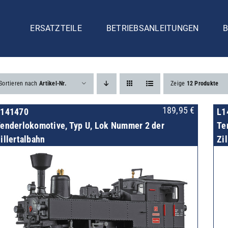
ERSATZTEILE
BETRIEBSANLEITUNGEN
B
Sortieren nach
Artikel-Nr.
Zeige
12 Produkte
189,95
€
L141470
L1
enderlokomotive, Typ U, Lok Nummer 2 der
Te
illertalbahn
Zi