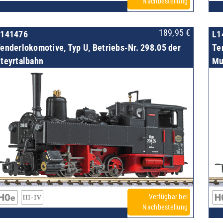
Nachbestellung
189,95
€
L141476
L1
enderlokomotive, Typ U, Betriebs-Nr. 298.05 der
Te
teyrtalbahn
Mu
Verfügbar bei
Nachbestellung