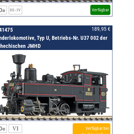
Verfügbar
189,95
€
41475
nderlokomotive, Typ U, Betriebs-Nr. U37 002 der
chechischen JMHD
Verfügbar bei