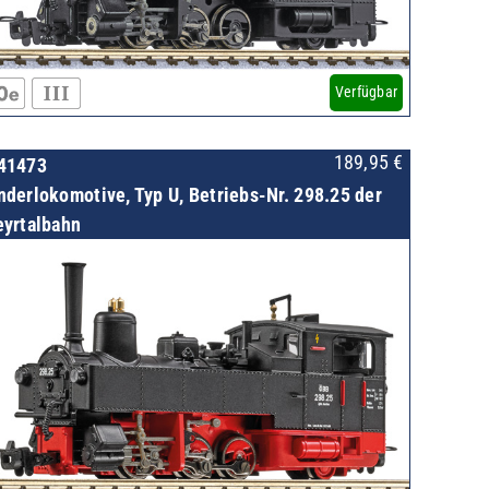
Verfügbar
189,95
€
41473
nderlokomotive, Typ U, Betriebs-Nr. 298.25 der
eyrtalbahn