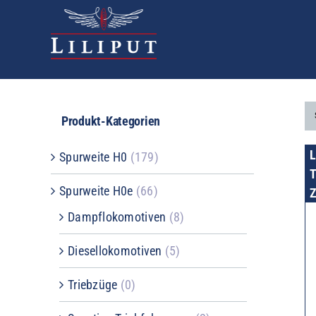
Zum
Inhalt
springen
Produkt-Kategorien
Spurweite H0
(179)
T
Spurweite H0e
(66)
Z
Dampflokomotiven
(8)
Diesellokomotiven
(5)
Triebzüge
(0)