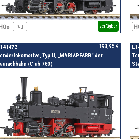
Verfügbar
198,95
€
L141472
L1
enderlokomotive, Typ U, „MARIAPFARR“ der
Te
aurachbahn (Club 760)
St