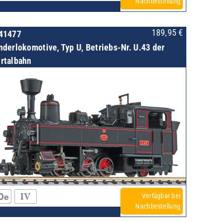
Nachbestellung
189,95
€
41477
nderlokomotive, Typ U, Betriebs-Nr. U.43 der
rtalbahn
Verfügbar bei
Nachbestellung