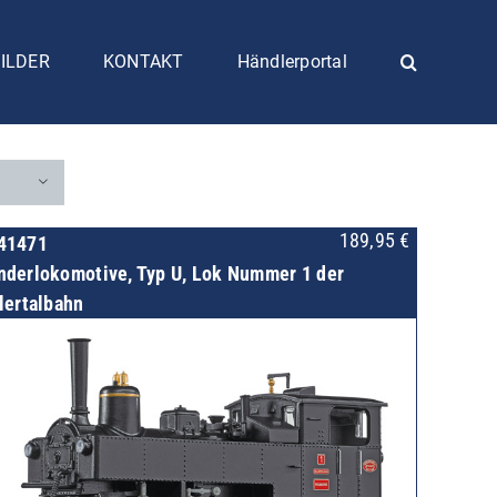
ILDER
KONTAKT
Händlerportal
189,95
€
41471
nderlokomotive, Typ U, Lok Nummer 1 der
llertalbahn