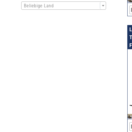

Beliebige Land
T
F