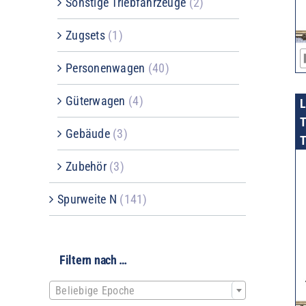
Sonstige Triebfahrzeuge
(2)
Zugsets
(1)
Personenwagen
(40)
Güterwagen
(4)
T
Gebäude
(3)
T
Zubehör
(3)
Spurweite N
(141)
Filtern nach …

Beliebige Epoche