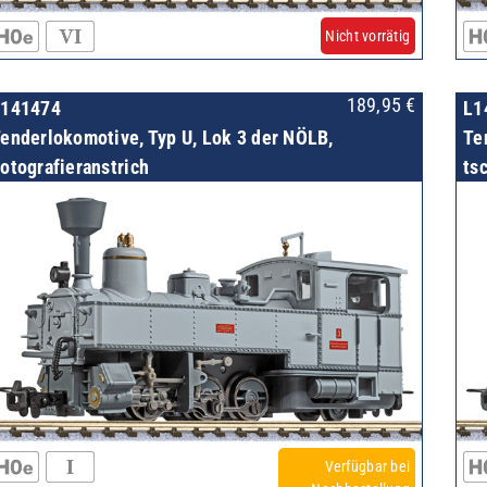
Nicht vorrätig
189,95
€
L141474
L1
enderlokomotive, Typ U, Lok 3 der NÖLB,
Te
otografieranstrich
ts
Verfügbar bei