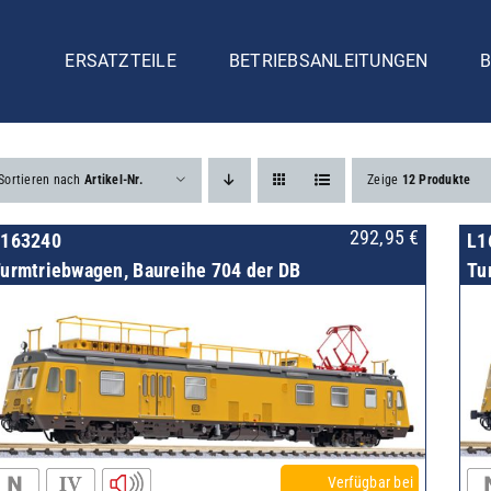
ERSATZTEILE
BETRIEBSANLEITUNGEN
B
Sortieren nach
Artikel-Nr.
Zeige
12 Produkte
292,95
€
L163240
L1
urmtriebwagen, Baureihe 704 der DB
Tu
Verfügbar bei