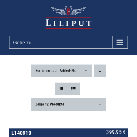
Zum
Inhalt
springen
Gehe zu ...
Sortieren nach
Artikel-Nr.
Zeige
12 Produkte
399,95
€
L140910