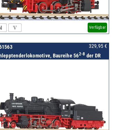
Verfügbar
329,95
€
61563
2-8
hlepptenderlokomotive, Baureihe 56
der DR