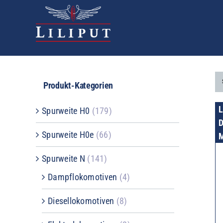
Zum
Inhalt
springen
Produkt-Kategorien
Spurweite H0
(179)
D
Spurweite H0e
(66)
M
Spurweite N
(141)
Dampflokomotiven
(4)
Diesellokomotiven
(8)