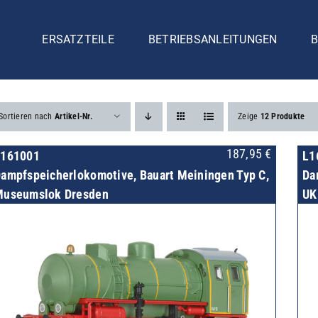
ERSATZTEILE
BETRIEBSANLEITUNGEN
B
Sortieren nach
Artikel-Nr.
Zeige
12 Produkte
187,95
€
L161001
L1
ampfspeicherlokomotive, Bauart Meiningen Typ C,
Da
useumslok Dresden
UK