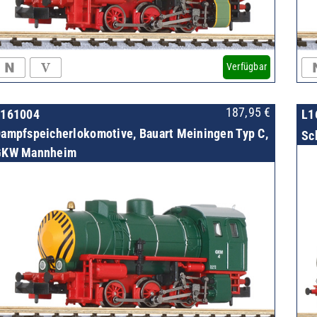
Verfügbar
187,95
€
L161004
L1
ampfspeicherlokomotive, Bauart Meiningen Typ C,
Sc
GKW Mannheim